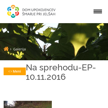
Togg
navi
Galerija
Na sprehodu-EP-
Meni
10.11.2016