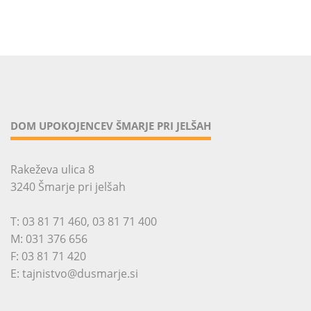
DOM UPOKOJENCEV ŠMARJE PRI JELŠAH
Rakeževa ulica 8
3240 Šmarje pri jelšah
T:
03 81 71 460
,
03 81 71 400
M:
031 376 656
F: 03 81 71 420
E:
tajnistvo@dusmarje.si