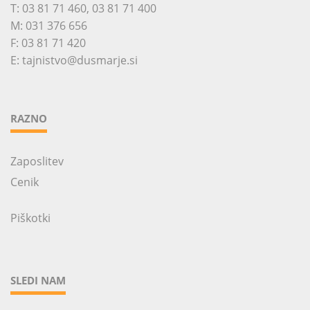
T:
03 81 71 460
,
03 81 71 400
M:
031 376 656
F: 03 81 71 420
E:
tajnistvo@dusmarje.si
RAZNO
Zaposlitev
Cenik
Piškotki
SLEDI NAM