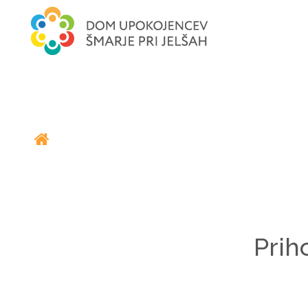
Galerija
Prih