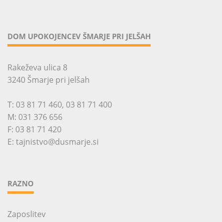
DOM UPOKOJENCEV ŠMARJE PRI JELŠAH
Rakeževa ulica 8
3240 Šmarje pri jelšah
T:
03 81 71 460
,
03 81 71 400
M:
031 376 656
F: 03 81 71 420
E:
tajnistvo@dusmarje.si
RAZNO
Zaposlitev