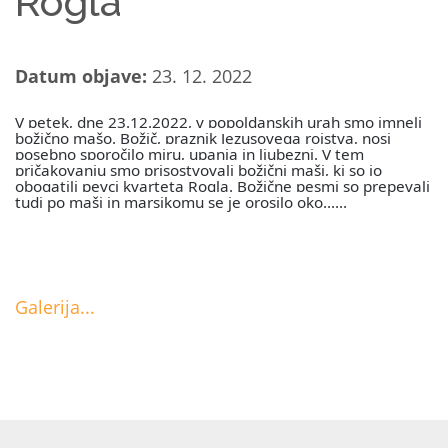
Rogla
Datum objave:
23. 12. 2022
V petek, dne 23.12.2022, v popoldanskih urah smo imneli
božično mašo. Božič, praznik Jezusovega rojstva, nosi
posebno sporočilo miru, upanja in ljubezni. V tem
pričakovanju smo prisostvovali božični maši, ki so jo
obogatili pevci kvarteta Rogla. Božične pesmi so prepevali
tudi po maši in marsikomu se je orosilo oko……
Galerija...