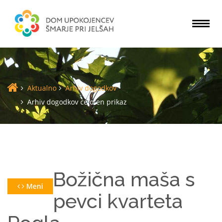
Togg
navi
Aktualno
Arhiv dogodkov
Arhiv dogodkov celoten prikaz
Božična maša s
Meni
pevci kvarteta