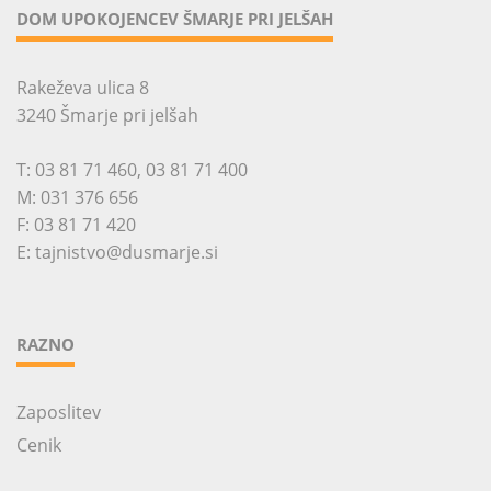
DOM UPOKOJENCEV ŠMARJE PRI JELŠAH
Rakeževa ulica 8
3240 Šmarje pri jelšah
T:
03 81 71 460
,
03 81 71 400
M:
031 376 656
F: 03 81 71 420
E:
tajnistvo@dusmarje.si
RAZNO
Zaposlitev
Cenik