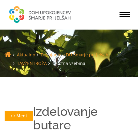
Togg
navi
Aktualno
Dogajanje v DU Šmarje pri Jelšah
TAVŽENTROŽA
Celotna vsebina
Izdelovanje
Meni
butare