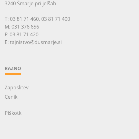
3240 Šmarje pri jelšah
T:
03 81 71 460
,
03 81 71 400
M:
031 376 656
F: 03 81 71 420
E:
tajnistvo@dusmarje.si
RAZNO
Zaposlitev
Cenik
Piškotki