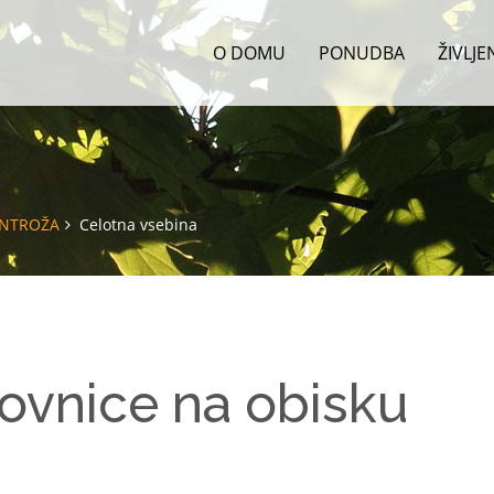
O DOMU
PONUDBA
ŽIVLJ
ENTROŽA
Celotna vsebina
ovnice na obisku