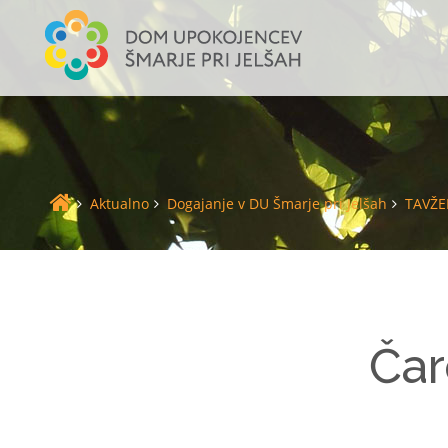
Aktualno
Dogajanje v DU Šmarje pri Jelšah
TAVŽ
Čar