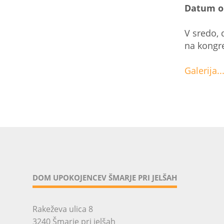
Datum o
V sredo, 
na kongr
Galerija..
DOM UPOKOJENCEV ŠMARJE PRI JELŠAH
Rakeževa ulica 8
3240 Šmarje pri jelšah