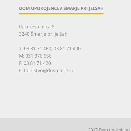
DOM UPOKOJENCEV ŠMARJE PRI JELŠAH
Rakeževa ulica 8
3240 Šmarje pri jelšah
T:
03 81 71 460
,
03 81 71 400
M:
031 376 656
F: 03 81 71 420
E:
tajnistvo@dusmarje.si
2017 Dom upokojencev