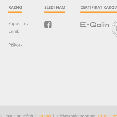
RAZNO
SLEDI NAM
CERTIFIKAT KAKOV
Zaposlitev
Cenik
Piškotki
 Šmarje pri Jelšah |
Intranet
| Izdelava spletne strani:
TriTim sple