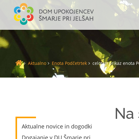
Aktualno
Enota Podčetrtek
celoten prikaz enota P
Na 
Aktualne novice in dogodki
Dogajanje v DU Šmarje pri