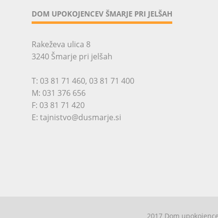
DOM UPOKOJENCEV ŠMARJE PRI JELŠAH
Rakeževa ulica 8
3240 Šmarje pri jelšah
T:
03 81 71 460
,
03 81 71 400
M:
031 376 656
F: 03 81 71 420
E:
tajnistvo@dusmarje.si
2017 Dom upokojencev