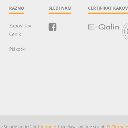
RAZNO
SLEDI NAM
CERTIFIKAT KAKOV
Zaposlitev
Cenik
Piškotki
 Šmarje pri Jelšah |
Intranet
| Izdelava spletne strani:
TriTim sple