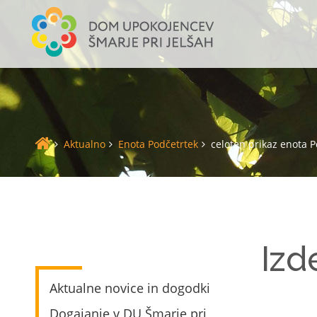
Aktualno
Enota Podčetrtek
celoten prikaz enota P
Izd
Aktualne novice in dogodki
Dogajanje v DU Šmarje pri