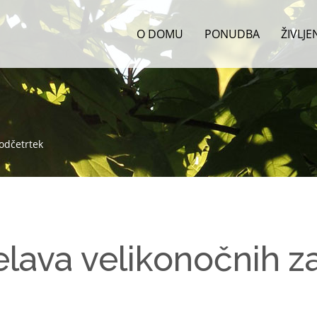
O DOMU
PONUDBA
ŽIVLJ
odčetrtek
elava velikonočnih z