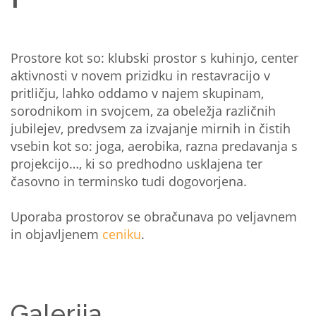
Prostore kot so: klubski prostor s kuhinjo, center
aktivnosti v novem prizidku in restavracijo v
pritličju, lahko oddamo v najem skupinam,
sorodnikom in svojcem, za obeležja različnih
jubilejev, predvsem za izvajanje mirnih in čistih
vsebin kot so: joga, aerobika, razna predavanja s
projekcijo…, ki so predhodno usklajena ter
časovno in terminsko tudi dogovorjena.
Uporaba prostorov se obračunava po veljavnem
in objavljenem
ceniku
.
Galerija