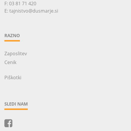
F: 03 81 71 420
E:
tajnistvo@dusmarje.si
RAZNO
Zaposlitev
Cenik
Piškotki
SLEDI NAM