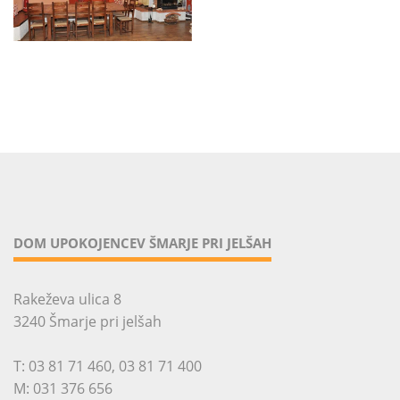
DOM UPOKOJENCEV ŠMARJE PRI JELŠAH
Rakeževa ulica 8
3240 Šmarje pri jelšah
T:
03 81 71 460
,
03 81 71 400
M:
031 376 656