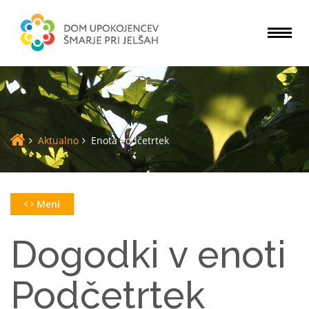
Togg
navi
Aktualno
Enota Podčetrtek
Meni
Dogodki v enoti
Podčetrtek